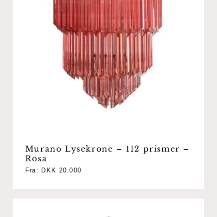
Ingen varer i kurven.
Go To Shop
Murano Lysekrone – 112 prismer –
Rosa
Fra:
DKK
20.000