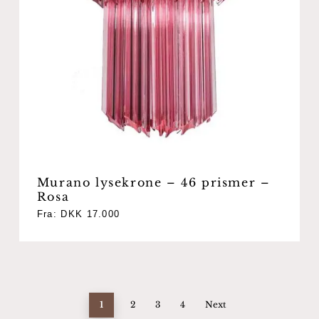
Murano lysekrone – 46 prismer –
Rosa
Fra:
DKK
17.000
1
2
3
4
Next