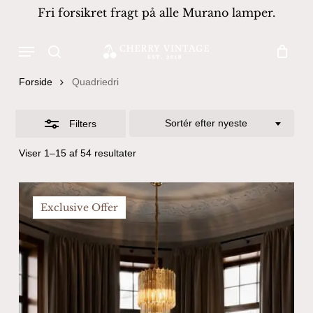
Skip
Fri forsikret fragt på alle Murano lamper.
to
Close
Close
Cart
Cart
main
Menu
Filters
Products
content
search
search
Forside
Quadriedri
Sortér efter nyeste
Filters
Sorteret
Viser 1–15 af 54 resultater
efter
seneste
Exclusive Offer