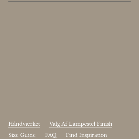
Enjoy 15%
Skriv dig op til vores nyhedsbrev.
johnsmith@example.com
Send
Your
email
Jeg har læst og acceptere sidens
handelsbetingelser
.
Håndværket
Valg Af Lampestel Finish
Size Guide
FAQ
Find Inspiration