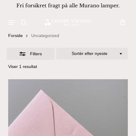
Skip
Fri forsikret fragt på alle Murano lamper.
to
Close
Close
Cart
Cart
main
Menu
Filters
Products
content
search
search
Forside
Uncategorized
Sortér efter nyeste
Filters
Viser 1 resultat