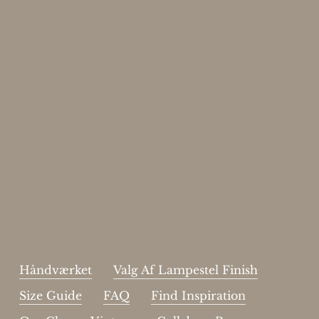
Enjoy 15%
Skriv dig op til vores nyhedsbrev.
johnsmith@example.com
Send
Your
email
Jeg har læst og acceptere sidens
handelsbetingelser
.
Håndværket
Valg Af Lampestel Finish
Size Guide
FAQ
Find Inspiration