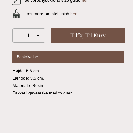
Se vores lysekrone size guide
her.
Læs mere om stel finish
her
.
Ingen varer i kurven.
Go To Shop
Tilføj Til Kurv
Beskrivelse
Højde: 6,5 cm.
Længde: 9,5 cm.
Materiale: Resin
Pakket i gaveæske med to duer.