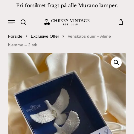
Skip
Fri forsikret fragt på alle Murano lamper.
to
Close
Cart
Cart
main
Menu
Products
content
search
search
Forside
Exclusive Offer
Venskabs duer – Alene
hjemme – 2 stk