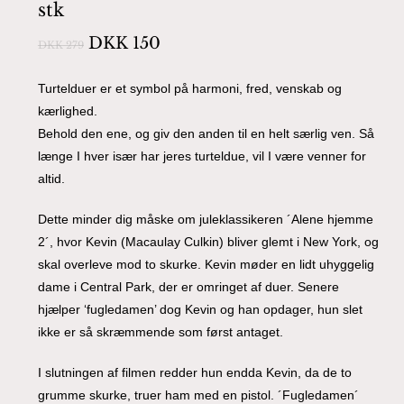
stk
Den
Den
DKK
150
DKK
279
oprindelige
aktuelle
pris
pris
Turtelduer er et symbol på harmoni, fred, venskab og
kærlighed.
var:
er:
Behold den ene, og giv den anden til en helt særlig ven. Så
DKK 279.
DKK 150.
længe I hver især har jeres turteldue, vil I være venner for
altid.
Dette minder dig måske om juleklassikeren ´Alene hjemme
2´, hvor Kevin (Macaulay Culkin) bliver glemt i New York, og
skal overleve mod to skurke. Kevin møder en lidt uhyggelig
dame i Central Park, der er omringet af duer. Senere
hjælper ‘fugledamen’ dog Kevin og han opdager, hun slet
ikke er så skræmmende som først antaget.
I slutningen af filmen redder hun endda Kevin, da de to
grumme skurke, truer ham med en pistol. ´Fugledamen´