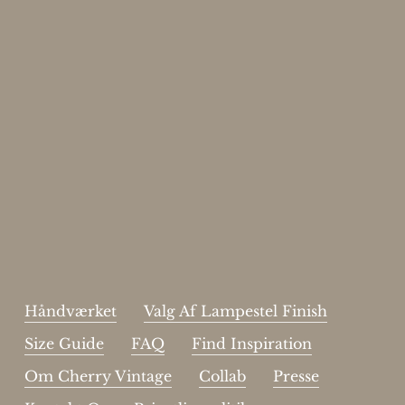
Enjoy 15%
Skriv dig op til vores nyhedsbrev.
johnsmith@example.com
Send
Your
email
Jeg har læst og acceptere sidens
handelsbetingelser
.
Håndværket
Valg Af Lampestel Finish
Size Guide
FAQ
Find Inspiration
Om Cherry Vintage
Collab
Presse