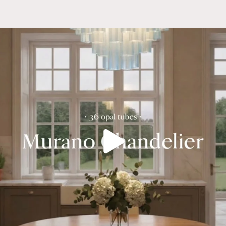
loftkroge IKKE inkluderet i udsalget. Hvis du har
spørgsmål vedrørende pærer og kroge, så kontakt os
venligst her:
info@cherryvintageinterior.com