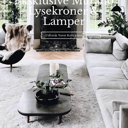
Eksklusive Murano
Lysekroner &
Lamper
Udforsk Vores Kollektion