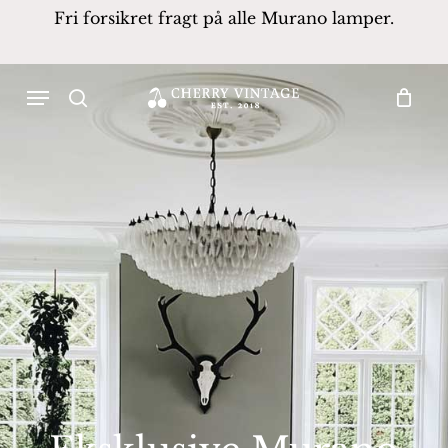
Skip
Fri forsikret fragt på alle Murano lamper.
to
Close
Cart
Cart
main
Products
Menu
content
search
search