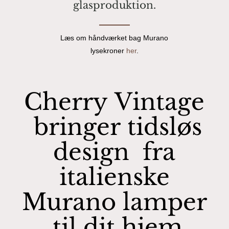
glasproduktion.
Læs om håndværket bag Murano
lysekroner
her
.
Cherry
Vintage
bringer
tidsløs
design
fra
italienske
Murano
lamper
til
dit
hjem