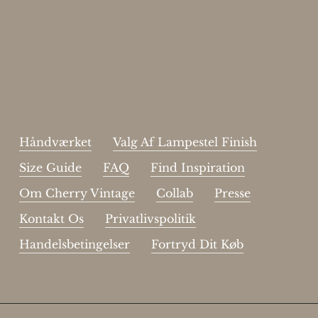
Skriv dig op til vores nyhedsbrev.
johnsmith@example.com
Send
Your
email
Jeg har læst og acceptere sidens
handelsbetingelser
.
Håndværket
Valg Af Lampestel Finish
Size Guide
FAQ
Find Inspiration
Om Cherry Vintage
Collab
Presse
Kontakt Os
Privatlivspolitik
Handelsbetingelser
Fortryd Dit Køb
Subtotal:
DKK
0