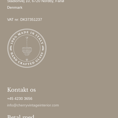
Stadionvej 10, 6720 Nordby, Fanø
Denmark
VAT nr: DK37351237
Kontakt os
+45 4230 3656
info@cherryvintageinterior.com
Betal med