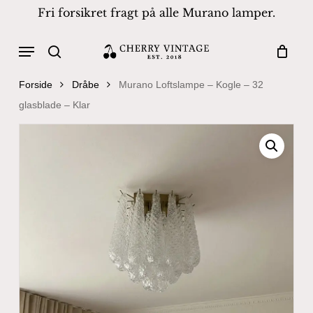
Skip
Fri forsikret fragt på alle Murano lamper.
to
Close
Cart
Cart
main
Menu
Products
content
search
search
Forside
Dråbe
Murano Loftslampe – Kogle – 32
glasblade – Klar