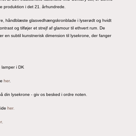
e produktion i det 21. århundrede.
e, håndblæste glasvedhængskronblade i lyserødt og hvidt
ntrast og tilføjer et strejf af glamour til ethvert rum. De
r en subtil kunstnerisk dimension til lysekrone, der fanger
o lamper i DK
re
her
.
å din lysekrone - giv os besked i ordre noten.
uide
her.
r
.