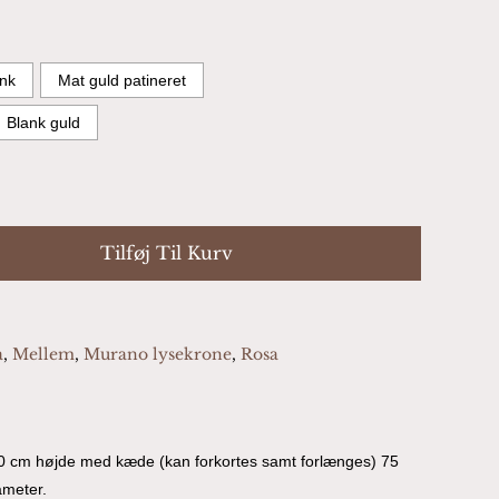
nk
Mat guld patineret
Blank guld
Tilføj Til Kurv
a
,
Mellem
,
Murano lysekrone
,
Rosa
40 cm højde med kæde (kan forkortes samt forlænges) 75
ameter.