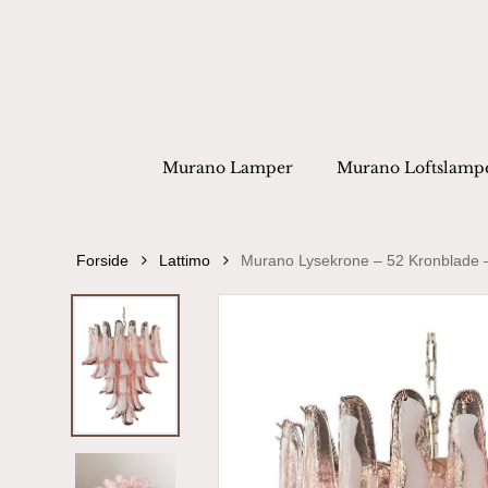
Skip
to
main
content
Products
search
Hit enter to
Murano Lamper
Murano Loftslamp
Forside
Lattimo
Murano Lysekrone – 52 Kronblade 