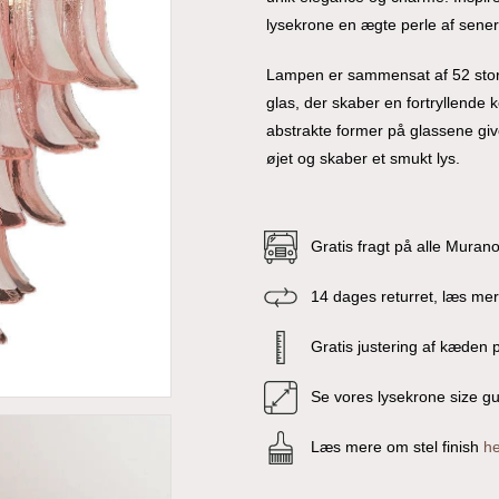
lysekrone en ægte perle af sener
Lampen er sammensat af 52 stor
glas, der skaber en fortryllende ko
abstrakte former på glassene give
øjet og skaber et smukt lys.
Gratis fragt på alle Muran
14 dages returret, læs me
Gratis justering af kæden p
Se vores lysekrone size g
Læs mere om stel finish
he