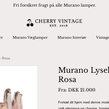
Fri forsikret fragt på alle Murano lamper.
Cart
 search or ESC to close
er
Murano Væglamper
Murano Interiør
Vintag
– Rosa
Murano Lysek
Rosa
Fra:
DKK
21.000
Forkæl dit hjem med denne moder
unik elegance og charme. Inspirer