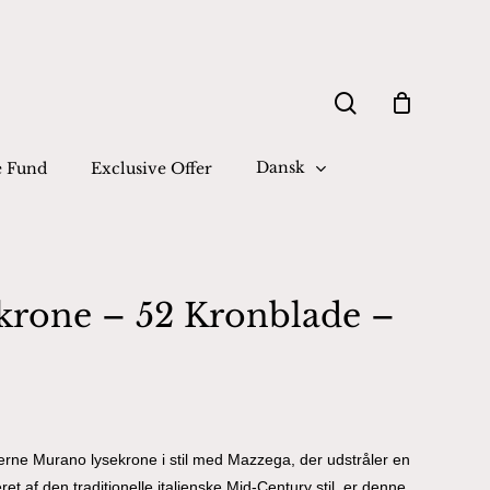
Close
search
Cart
Dansk
e Fund
Exclusive Offer
rone – 52 Kronblade –
ne Murano lysekrone i stil med Mazzega, der udstråler en
et af den traditionelle italienske Mid-Century stil, er denne