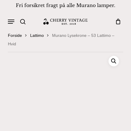
Skip
Fri forsikret fragt på alle Murano lamper.
to
Close
Cart
Cart
main
Menu
Products
content
search
search
Forside
Lattimo
Murano Lysekrone – 53 Lattimo –
Hvid