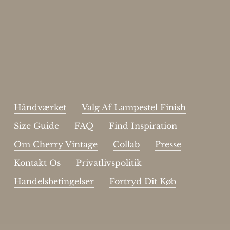
Skriv dig op til vores nyhedsbrev.
johnsmith@example.com
Send
Your
email
Jeg har læst og acceptere sidens
handelsbetingelser
.
Håndværket
Valg Af Lampestel Finish
Size Guide
FAQ
Find Inspiration
Om Cherry Vintage
Collab
Presse
Kontakt Os
Privatlivspolitik
Handelsbetingelser
Fortryd Dit Køb