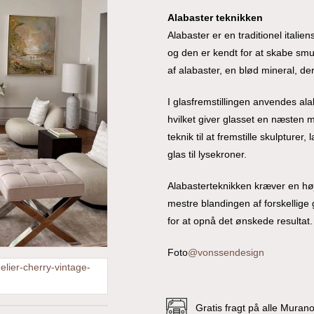
Alabaster teknikken
Alabaster er en traditionel itali
og den er kendt for at skabe smu
af alabaster, en blød mineral, der
I glasfremstillingen anvendes ala
hvilket giver glasset en næsten 
teknik til at fremstille skulpture
glas til lysekroner.
Alabasterteknikken kræver en h
mestre blandingen af forskellige
for at opnå det ønskede resultat.
Foto
@vonssendesign
Gratis fragt på alle Muran