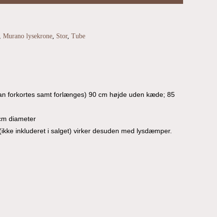
,
Murano lysekrone
,
Stor
,
Tube
n forkortes samt forlænges) 90 cm højde uden kæde; 85
cm diameter
ikke inkluderet i salget) virker desuden med lysdæmper.