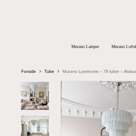
Skip
to
main
content
Products
search
Hit enter to
Murano Lamper
Murano Lofts
Forside
Tube
Murano Lysekrone – 78 tuber – Alabas