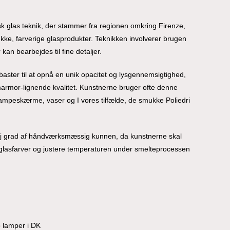
ensk glas teknik, der stammer fra regionen omkring Firenze,
kke, farverige glasprodukter. Teknikken involverer brugen
 kan bearbejdes til fine detaljer.
baster til at opnå en unik opacitet og lysgennemsigtighed,
marmor-lignende kvalitet. Kunstnerne bruger ofte denne
r, lampeskærme, vaser og I vores tilfælde, de smukke Poliedri
øj grad af håndværksmæssig kunnen, da kunstnerne skal
 glasfarver og justere temperaturen under smelteprocessen
o lamper i DK