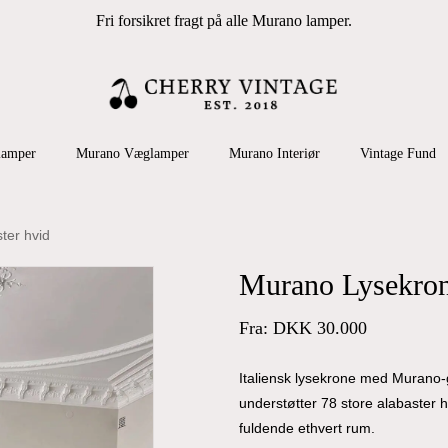
Cart
Close
Fri forsikret fragt på alle Murano lamper.
Cart
 search or ESC to close
lamper
Murano Væglamper
Murano Interiør
Vintage Fund
ter hvid
Murano Lysekrone
Fra:
DKK
30.000
Italiensk lysekrone med Murano-g
understøtter 78 store alabaster h
fuldende ethvert rum.