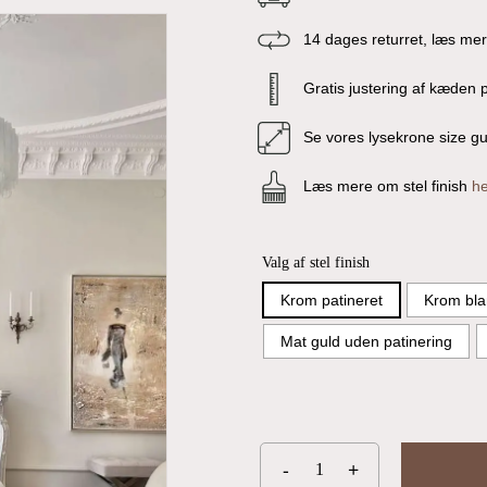
14 dages returret, læs me
Gratis justering af kæden p
Se vores lysekrone size g
Læs mere om stel finish
he
Valg af stel finish
Krom patineret
Krom bla
Mat guld uden patinering