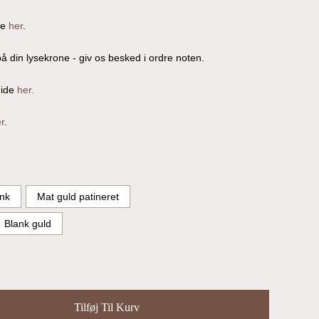
re
her
.
å din lysekrone - giv os besked i ordre noten.
uide
her.
r
.
nk
Mat guld patineret
Blank guld
Tilføj Til Kurv