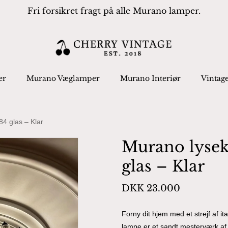
Fri forsikret fragt på alle Murano lamper.
Cart
 search or ESC to close
er
Murano Væglamper
Murano Interiør
Vintag
84 glas – Klar
Murano lysek
glas – Klar
DKK
23.000
Forny dit hjem med et strejf af i
lampe er et sandt mesterværk a