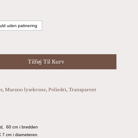
uld uden patinering
Tilføj Til Kurv
er
,
Murano lysekrone
,
Poliedri
,
Transparent
ned, 60 cm i bredden
X 7 cm i diameteren.