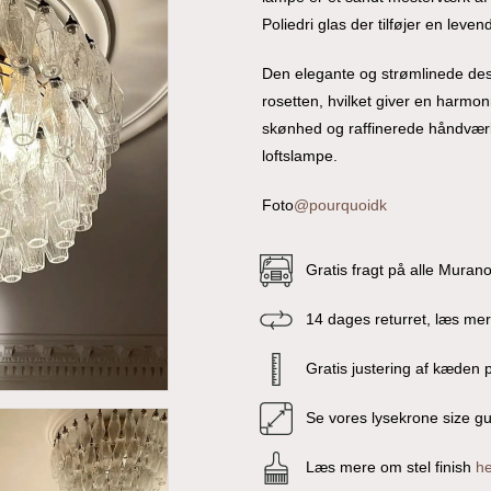
Poliedri glas der tilføjer en leve
Den elegante og strømlinede desig
rosetten, hvilket giver en harmon
skønhed og raffinerede håndvær
loftslampe.
Foto
@pourquoidk
Gratis fragt på alle Muran
14 dages returret, læs me
Gratis justering af kæden p
Se vores lysekrone size g
Læs mere om stel finish
he