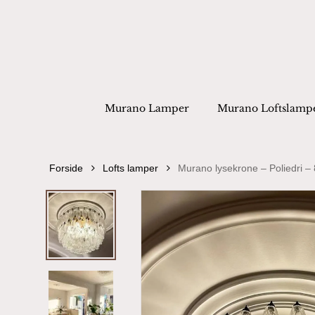
Skip
to
main
content
Products
search
Hit enter to
Murano Lamper
Murano Loftslamp
Forside
Lofts lamper
Murano lysekrone – Poliedri – 