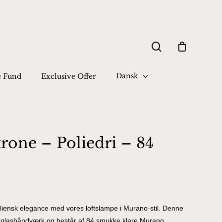
Close
search
Cart
Dansk
e Fund
Exclusive Offer
rone – Poliedri – 84
taliensk elegance med vores loftslampe i Murano-stil. Denne
f glashåndværk og består af 84 smukke klare Murano