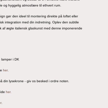
nde og hyggelig atmosfære til ethvert rum.
n gør den ideel til montering direkte på loftet eller
isk integration med din indretning. Oplev den subtile
k af ægte italiensk glaskunst med denne imponerende
o lamper i DK
re
her
.
å din lysekrone - giv os besked i ordre noten.
uide
her.
r
.