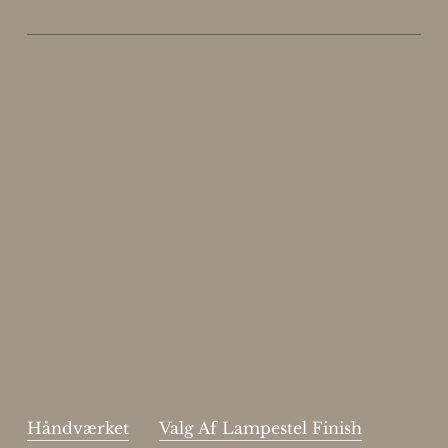
Enjoy 15%
Skriv dig op til vores nyhedsbrev.
johnsmith@example.com
Send
Your
email
Jeg har læst og acceptere sidens
handelsbetingelser
.
Håndværket
Valg Af Lampestel Finish