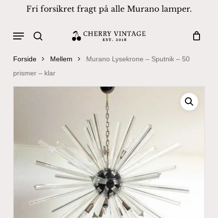
Skip
Fri forsikret fragt på alle Murano lamper.
to
Close
Cart
Cart
main
Menu
Products
content
search
search
Forside
Mellem
Murano Lysekrone – Sputnik – 50
prismer – klar