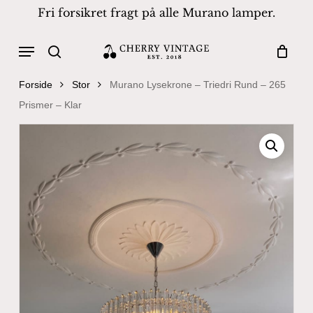
Skip
Fri forsikret fragt på alle Murano lamper.
to
Close
Cart
Cart
main
Menu
Products
content
search
search
Forside
Stor
Murano Lysekrone – Triedri Rund – 265
Prismer – Klar