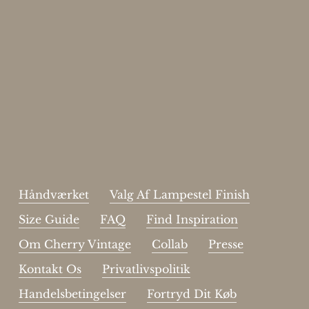
Enjoy 15%
Skriv dig op til vores nyhedsbrev.
johnsmith@example.com
Send
Your
email
Jeg har læst og acceptere sidens
handelsbetingelser
.
Håndværket
Valg Af Lampestel Finish
Size Guide
FAQ
Find Inspiration
Om Cherry Vintage
Collab
Presse
Kontakt Os
Privatlivspolitik
Handelsbetingelser
Fortryd Dit Køb