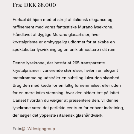
Fra:
DKK
38.000
Forkæl dit hjem med et strejf af italiensk elegance og
raffinement med vores fantastiske Murano lysekrone.
Håndlavet af dygtige Murano glasartister, hver
krystalprisme er omhyggeligt udformet for at skabe en
spektakulær lysvirkning og en unik atmosfære i dit rum.
Denne lysekrone, der består af 265 transparente
krystalprismer i varierende størrelser, hviler i en elegant
metalramme og udstråler en subtil og luksuriøs skønhed.
Brug den med kæde for en luftig fornemmelse, eller uden
for en mere intim stemning, hvor den sidder tæt på loftet.
Uanset hvordan du vælger at præsentere den, vil denne
lysekrone være det perfekte centrum for enhver indretning,
der søger det ypperste i italiensk glashåndværk.
Foto
@LWdesigngroup