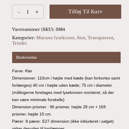
Tilføj Til Kurv
Varenummer (SKU):
3884
Kategorier:
Murano lysekrone
,
Stor
,
Transparent
,
Triedri
Beskrivelse
Farve: Klar
Dimensioner: 110cm i højde med kæde (kan forkortes samt
forlænges) 40 cm i højde uden kæde; 75 cm i diameter.
(målingerne foretages med lysekronen monteret, så der
kan være minimale forskelle)
Dimension prismer : 96 prismer, højde 28 cm + 169
prismer, højde 10 cm.
Pærer: 8 pærer: E27 dimension (ikke inkluderet i salget)
virker desuden til lysdæmper.