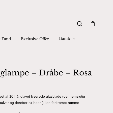
Close
search
Cart
Dansk
e Fund
Exclusive Offer
glampe – Dråbe – Rosa
t af 10 håndlavet lyserøde glasblade (gennemsigtig
pulver og derefter ru indeni) i en forkromet ramme.