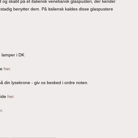
og skabt på et italiensk venetiansk glaspusteri, der kender
g stadig benytter dem. På italiensk kaldes disse glaspustere
o lamper i DK
re
her
.
å din lysekrone - giv os besked i ordre noten.
uide
her.
r
.