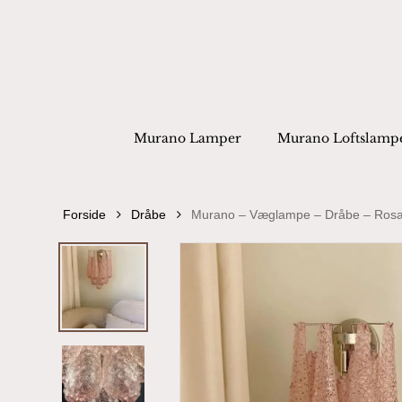
Skip
to
main
content
Products
search
Hit enter to
Murano Lamper
Murano Loftslamp
Forside
Dråbe
Murano – Væglampe – Dråbe – Ros