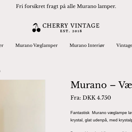
Fri forsikret fragt på alle Murano lamper.
Cart
 search or ESC to close
er
Murano Væglamper
Murano Interiør
Vintag
a
Murano – Væ
Fra:
DKK
4.750
Fantastisk Murano væglampe lave
krystal, glat udenpå, med krystal