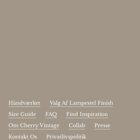
Enjoy 15%
Skriv dig op til vores nyhedsbrev.
johnsmith@example.com
Send
Your
email
Jeg har læst og acceptere sidens
handelsbetingelser
.
Håndværket
Valg Af Lampestel Finish
Size Guide
FAQ
Find Inspiration
Om Cherry Vintage
Collab
Presse
Kontakt Os
Privatlivspolitik