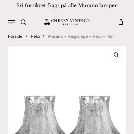
Skip
Fri forsikret fragt på alle Murano lamper.
to
Close
Cart
Cart
main
Menu
Products
content
search
search
Forside
Felci
Murano – Væglampe – Felci – Klar