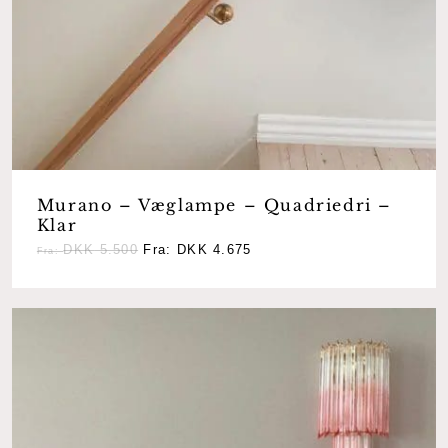
Murano – Væglampe – Quadriedri –
Klar
DKK
5.500
Fra:
DKK
4.675
Fra:
Ingen varer i kurven.
Go To Shop