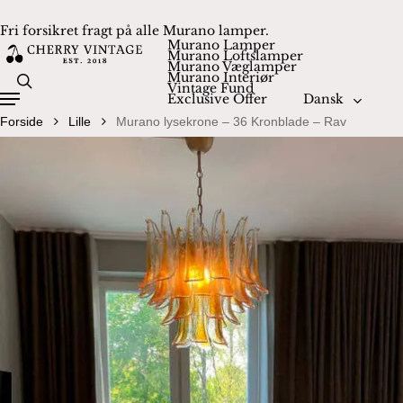
Skip
Fri forsikret fragt på alle Murano lamper.
to
Close
Cart
Murano Lamper
Cart
Murano Loftslamper
main
Murano Væglamper
Murano Interiør
content
search
Vintage Fund
Exclusive Offer
Dansk
Menu
Forside
Lille
Murano lysekrone – 36 Kronblade – Rav