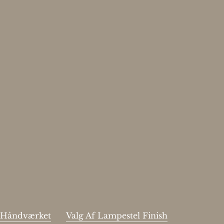
Enjoy 15%
Skriv dig op til vores nyhedsbrev.
Your email
Send
johnsmith@example.com
Jeg har læst og acceptere sidens
handelsbetingelser
.
Håndværket
Valg Af Lampestel Finish