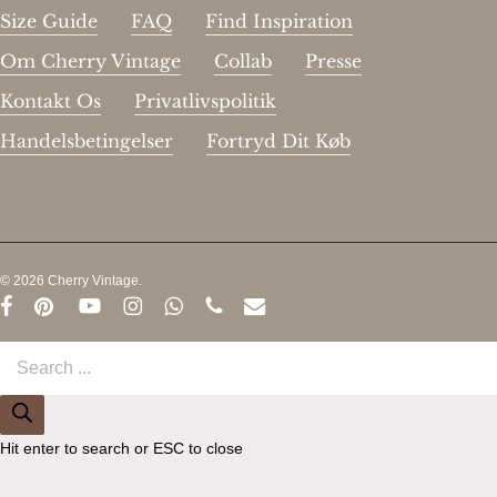
Size Guide
FAQ
Find Inspiration
Om Cherry Vintage
Collab
Presse
Kontakt Os
Privatlivspolitik
Handelsbetingelser
Fortryd Dit Køb
© 2026 Cherry Vintage.
facebook
pinterest
youtube
instagram
whatsapp
phone
email
Products
search
Hit enter to search or ESC to close
Close
this