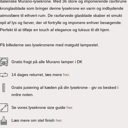
italienske Murano-lysekrone. Med 36 store og imponerende rav/brune
kronglasblade som bringer denne lysekrone en varm og indbydende
atmosfære til ethvert rum. De ravfarvede glasblade skaber et smukt
spil af lys og farver, der vil fortrylle og imponere enhver besøgende.
Perfekt til at tilføje en touch af elegance og luksus til dit hjem.
På billederne ses lysekronene med matguld lampestel.
Gratis fragt på alle Murano lamper i DK
14 dages returret, læs mere
her
.
Gratis justering af kæden på din lysekrone - giv os besked i
ordre noten.
Se vores lysekrone size guide
her.
Læs mere om stel finish
her
.