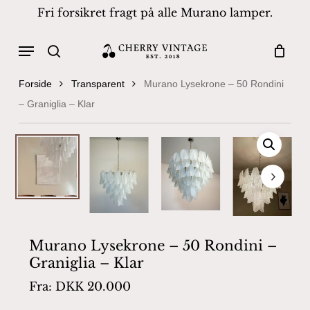
Skip
Fri forsikret fragt på alle Murano lamper.
to
Close
Cart
Cart
main
Menu
Products
content
search
search
Forside
Transparent
Murano Lysekrone – 50 Rondini
– Graniglia – Klar
Murano Lysekrone – 50 Rondini –
Graniglia – Klar
Fra:
DKK
20.000