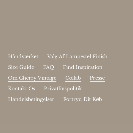
johnsmith@example.com
Send
Your
email
Jeg har læst og acceptere sidens
handelsbetingelser
.
Håndværket
Valg Af Lampestel Finish
Size Guide
FAQ
Find Inspiration
Om Cherry Vintage
Collab
Presse
Kontakt Os
Privatlivspolitik
Handelsbetingelser
Fortryd Dit Køb