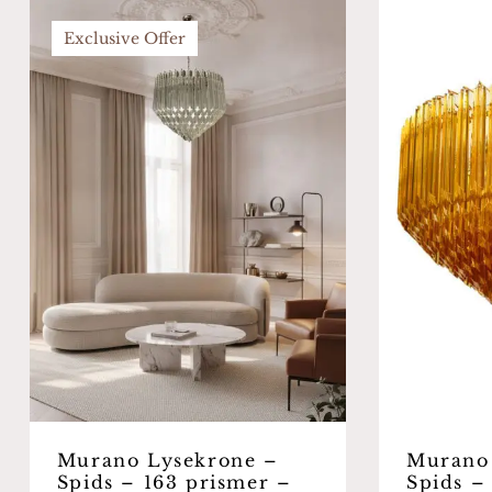
Exclusive Offer
Murano Lysekrone –
Murano
Spids – 163 prismer –
Spids –