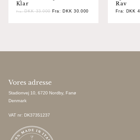
Klar
Rav
DKK
33.000
Fra:
DKK
30.000
Fra:
DKK
4
Fra:
Vores adresse
Stadionvej 10, 6720 Nordby, Fanø
Denmark
VAT nr: DK37351237