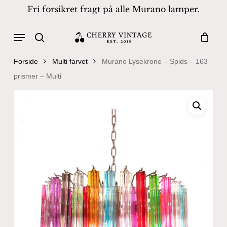
Skip
Fri forsikret fragt på alle Murano lamper.
to
Close
Cart
Cart
main
Menu
Products
content
search
search
Forside
Multi farvet
Murano Lysekrone – Spids – 163
prismer – Multi