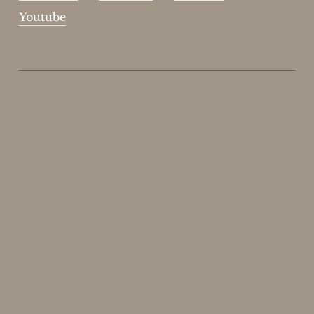
Youtube
Enjoy 15%
Skriv dig op til vores nyhedsbrev.
johnsmith@example.com
Send
Your
email
Jeg har læst og acceptere sidens
handelsbetingelser
.