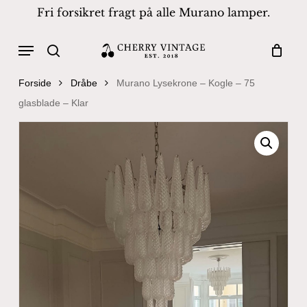
Skip
Fri forsikret fragt på alle Murano lamper.
to
Close
Cart
Cart
main
Menu
Products
content
search
search
Forside
Dråbe
Murano Lysekrone – Kogle – 75
glasblade – Klar