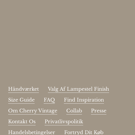
Enjoy 15%
Skriv dig op til vores nyhedsbrev.
johnsmith@example.com
Send
Your
email
Jeg har læst og acceptere sidens
handelsbetingelser
.
Håndværket
Valg Af Lampestel Finish
Size Guide
FAQ
Find Inspiration
Om Cherry Vintage
Collab
Presse
Kontakt Os
Privatlivspolitik
Handelsbetingelser
Fortryd Dit Køb