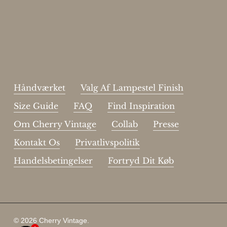
johnsmith@example.com
Send
Your
email
Jeg har læst og acceptere sidens
handelsbetingelser
.
Håndværket
Valg Af Lampestel Finish
Size Guide
FAQ
Find Inspiration
Om Cherry Vintage
Collab
Presse
Kontakt Os
Privatlivspolitik
Handelsbetingelser
Fortryd Dit Køb
Subtotal:
DKK
0
© 2026 Cherry Vintage.