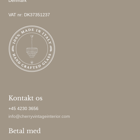
Denmark
VAT nr: DK37351237
Kontakt os
+45 4230 3656
info@cherryvintageinterior.com
Betal med