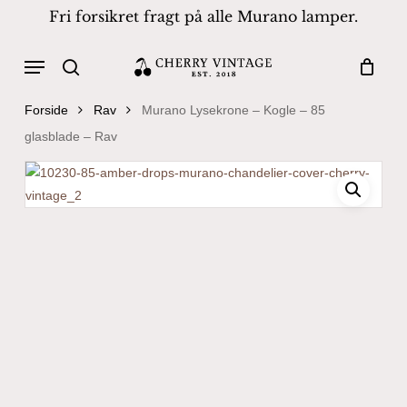
Skip
Fri forsikret fragt på alle Murano lamper.
to
Close
Cart
Cart
main
Menu
Products
content
search
search
Forside
Rav
Murano Lysekrone – Kogle – 85
glasblade – Rav