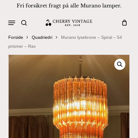
Skip
Fri forsikret fragt på alle Murano lamper.
to
Close
Cart
Cart
main
Menu
Products
content
search
search
Forside
Quadriedri
Murano lysekrone – Spiral – 54
prismer – Rav