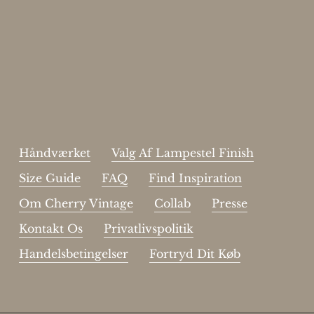
Skriv dig op til vores nyhedsbrev.
johnsmith@example.com
Send
Your
email
Jeg har læst og acceptere sidens
handelsbetingelser
.
Håndværket
Valg Af Lampestel Finish
Size Guide
FAQ
Find Inspiration
Om Cherry Vintage
Collab
Presse
Kontakt Os
Privatlivspolitik
Handelsbetingelser
Fortryd Dit Køb