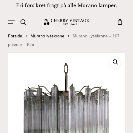
Skip
Fri forsikret fragt på alle Murano lamper.
to
Close
Cart
Cart
main
Menu
Products
content
search
search
Forside
Murano lysekrone
Murano Lysekrone – 107
prismer – Klar