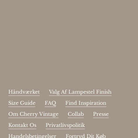
Enjoy 15%
Skriv dig op til vores nyhedsbrev.
johnsmith@example.com
Send
Your
email
Jeg har læst og acceptere sidens
handelsbetingelser
.
Håndværket
Valg Af Lampestel Finish
Size Guide
FAQ
Find Inspiration
Om Cherry Vintage
Collab
Presse
Kontakt Os
Privatlivspolitik
Handelsbetingelser
Fortryd Dit Køb