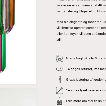
lysekrone er sammensat af 46 mul
lysmønster og tilføjer et unikt visu
Med sin elegante og moderne udf
vil tiltrække opmærksomhed i et
eller i en foyer, vil dens stråle
stil.
Gratis fragt på alle Muran
14 dages returret, læs me
Gratis justering af kæden p
Se vores lysekrone size g
Læs mere om stel finish
he