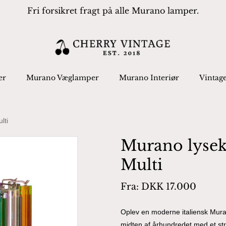
Fri forsikret fragt på alle Murano lamper.
Cart
 search or ESC to close
er
Murano Væglamper
Murano Interiør
Vintag
lti
Murano lysek
Multi
Fra:
DKK
17.000
Oplev en moderne italiensk Murano
midten af århundredet med et st