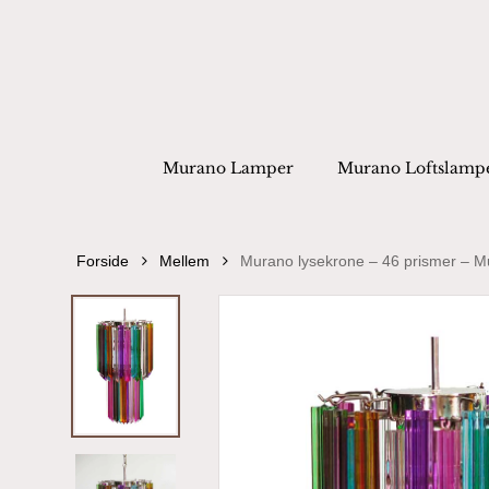
Skip
to
main
content
Products
search
Hit enter to
Murano Lamper
Murano Loftslamp
Forside
Mellem
Murano lysekrone – 46 prismer – Mu