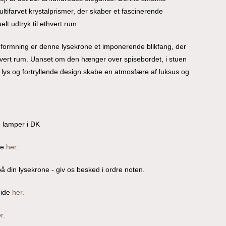
tifarvet krystalprismer, der skaber et fascinerende
elt udtryk til ethvert rum.
ormning er denne lysekrone et imponerende blikfang, der
hvert rum. Uanset om den hænger over spisebordet, i stuen
nde lys og fortryllende design skabe en atmosfære af luksus og
o lamper i DK
re
her
.
å din lysekrone - giv os besked i ordre noten.
uide
her.
r
.