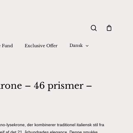
Close
search
Cart
Dansk
e Fund
Exclusive Offer
rone – 46 prismer –
-lysekrone, der kombinerer traditionel italiensk stil fra
rejf af det 21. århundredes elegance. Denne smukke