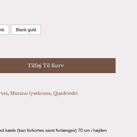
nk
Blank guld
Tilføj Til Kurv
rvet
,
Murano lysekrone
,
Quadriedri
d kæde (kan forkortes samt forlænges) 70 cm i højden