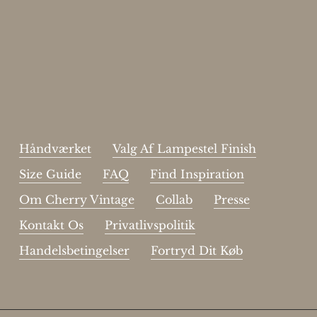
Skriv dig op til vores nyhedsbrev.
johnsmith@example.com
Send
Your
email
Jeg har læst og acceptere sidens
handelsbetingelser
.
Håndværket
Valg Af Lampestel Finish
Size Guide
FAQ
Find Inspiration
Om Cherry Vintage
Collab
Presse
Kontakt Os
Privatlivspolitik
Handelsbetingelser
Fortryd Dit Køb