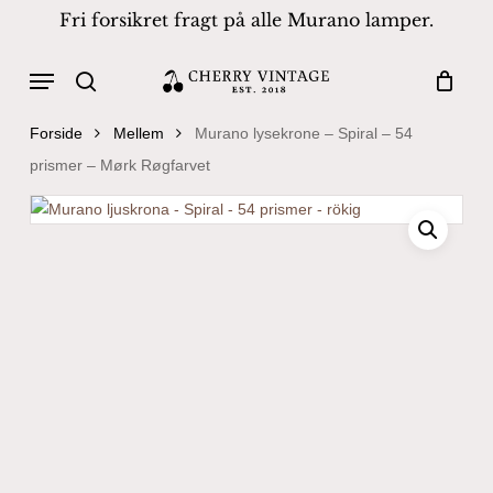
Skip
Fri forsikret fragt på alle Murano lamper.
to
Close
Cart
Cart
main
Menu
Products
content
search
search
Forside
Mellem
Murano lysekrone – Spiral – 54
prismer – Mørk Røgfarvet