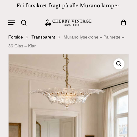
Skip
Fri forsikret fragt på alle Murano lamper.
to
Close
Cart
Cart
main
Menu
Products
content
search
search
Forside
Transparent
Murano lysekrone – Palmette –
36 Glas – Klar