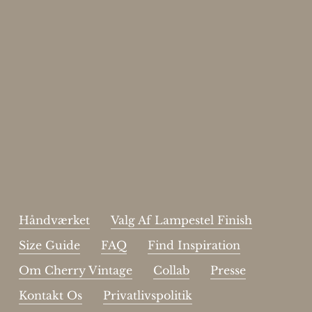
Enjoy 15%
Skriv dig op til vores nyhedsbrev.
johnsmith@example.com
Send
Your
email
Jeg har læst og acceptere sidens
handelsbetingelser
.
Håndværket
Valg Af Lampestel Finish
Size Guide
FAQ
Find Inspiration
Om Cherry Vintage
Collab
Presse
Kontakt Os
Privatlivspolitik