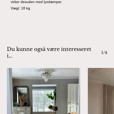
virker desuden med lysdæmper.
Vægt: 18 kg.
Ingen varer i kurven.
Go To Shop
Du kunne også være interesseret
1/4
i…