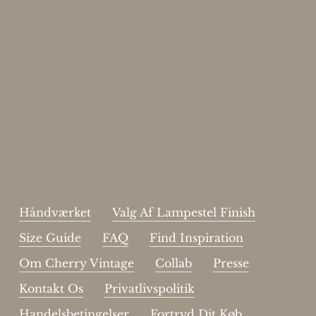
Enjoy 15%
Skriv dig op til vores nyhedsbrev.
johnsmith@example.com
Send
Your
email
Jeg har læst og acceptere sidens
handelsbetingelser
.
Håndværket
Valg Af Lampestel Finish
Size Guide
FAQ
Find Inspiration
Om Cherry Vintage
Collab
Presse
Kontakt Os
Privatlivspolitik
Handelsbetingelser
Fortryd Dit Køb