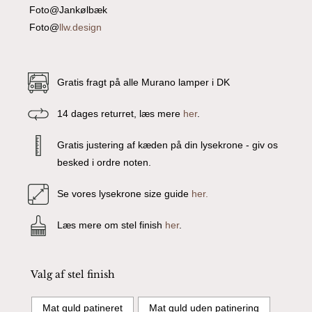
Foto@Jankølbæk
Foto@
llw.design
Gratis fragt på alle Murano lamper i DK
14 dages returret, læs mere
her
.
Gratis justering af kæden på din lysekrone - giv os
besked i ordre noten.
Se vores lysekrone size guide
her.
Læs mere om stel finish
her
.
Valg af stel finish
Mat guld patineret
Mat guld uden patinering