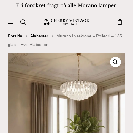
Skip
Fri forsikret fragt på alle Murano lamper.
to
Close
Cart
Cart
main
Menu
Products
content
search
search
Forside
Alabaster
Murano Lysekrone – Poliedri – 185
glas – Hvid Alabaster