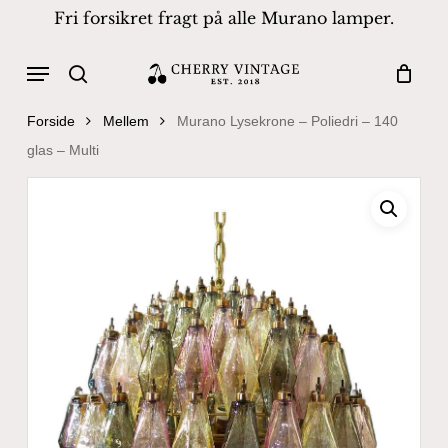
Skip
Fri forsikret fragt på alle Murano lamper.
to
Close
Cart
Cart
main
Menu
Products
content
search
search
Forside
Mellem
Murano Lysekrone – Poliedri – 140
glas – Multi