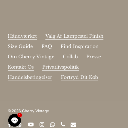
Your
email
Jeg har læst og acceptere sidens
handelsbetingelser
.
Håndværket
Valg Af Lampestel Finish
Size Guide
FAQ
Find Inspiration
Om Cherry Vintage
Collab
Presse
Kontakt Os
Privatlivspolitik
Handelsbetingelser
Fortryd Dit Køb
© 2026 Cherry Vintage.
1
facebook
pinterest
youtube
instagram
whatsapp
phone
email