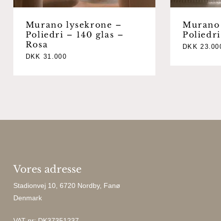
Murano lysekrone –
Murano 
Poliedri – 140 glas –
Poliedri
Rosa
DKK
23.00
DKK
31.000
Vores adresse
Stadionvej 10, 6720 Nordby, Fanø
Denmark
VAT nr: DK37351237