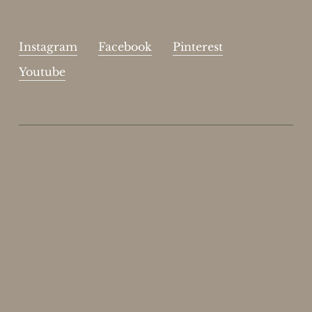
Instagram
Facebook
Pinterest
Youtube
Enjoy 15%
Skriv dig op til vores nyhedsbrev.
johnsmith@example.com
Send