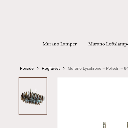
Skip
to
main
content
Products
search
Hit enter to
Murano Lamper
Murano Loftslamp
Forside
Røgfarvet
Murano Lysekrone – Poliedri – 84