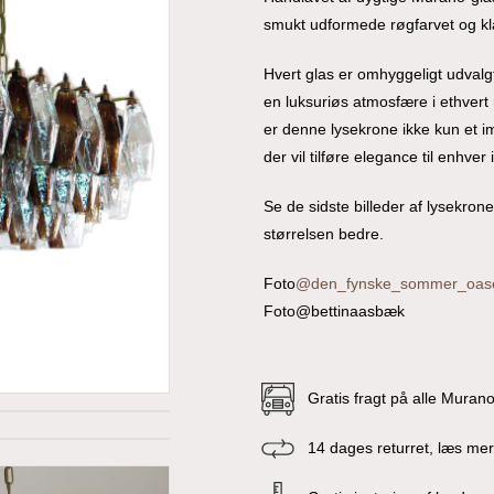
smukt udformede røgfarvet og kla
Hvert glas er omhyggeligt udvalgt
en luksuriøs atmosfære i ethver
er denne lysekrone ikke kun et 
der vil tilføre elegance til enhver
Se de sidste billeder af lysekrone
størrelsen bedre.
Foto
@den_fynske_sommer_oas
Foto@bettinaasbæk
Gratis fragt på alle Muran
14 dages returret, læs me