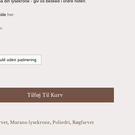
å din lysekrone - giv os besked i ordre noten.
uide
her.
r
.
uld uden patinering
Tilføj Til Kurv
rvet
,
Murano lysekrone
,
Poliedri
,
Røgfarvet