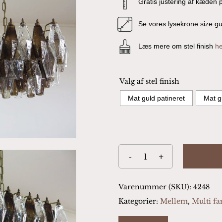
Gratis justering af kæden p
Se vores lysekrone size g
Læs mere om stel finish
he
Valg af stel finish
Mat guld patineret
Mat g
Varenummer (SKU):
4248
Kategorier:
Mellem
,
Multi fa