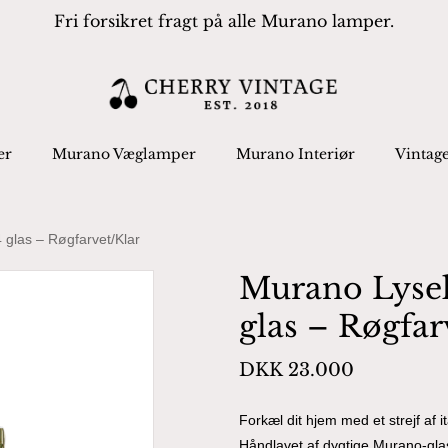
Fri forsikret fragt på alle Murano lamper.
Cart
 search or ESC to close
er
Murano Væglamper
Murano Interiør
Vintag
 glas – Røgfarvet/Klar
Murano Lysek
glas – Røgfar
DKK
23.000
Forkæl dit hjem med et strejf af 
Håndlavet af dygtige Murano-glas