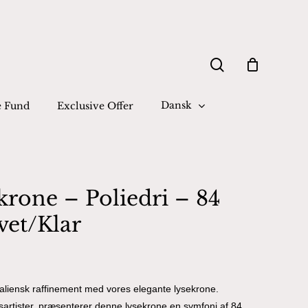
Close
search
Cart
Dansk
e Fund
Exclusive Offer
rone – Poliedri – 84
vet/Klar
italiensk raffinement med vores elegante lysekrone.
artister, præsenterer denne lysekrone en symfoni af 84