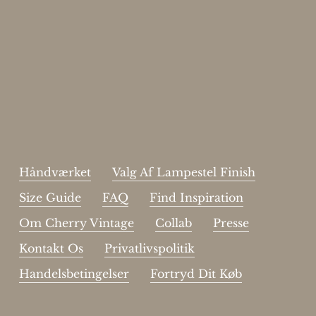
Enjoy 15%
Skriv dig op til vores nyhedsbrev.
johnsmith@example.com
Send
Your
email
Jeg har læst og acceptere sidens
handelsbetingelser
.
Håndværket
Valg Af Lampestel Finish
Size Guide
FAQ
Find Inspiration
Om Cherry Vintage
Collab
Presse
Kontakt Os
Privatlivspolitik
Handelsbetingelser
Fortryd Dit Køb