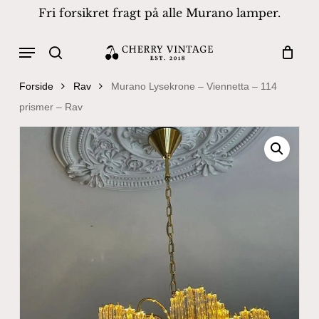
Skip
Fri forsikret fragt på alle Murano lamper.
to
Close
Cart
Cart
main
Menu
Products
content
search
search
Forside
Rav
Murano Lysekrone – Viennetta – 114
prismer – Rav