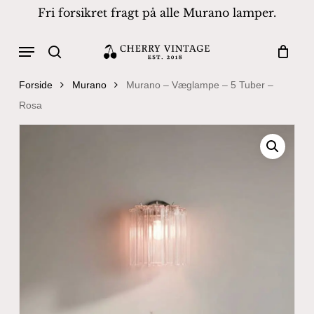
Skip
Fri forsikret fragt på alle Murano lamper.
to
Close
Cart
Cart
main
Menu
Products
content
search
search
Forside
Murano
Murano – Væglampe – 5 Tuber –
Rosa