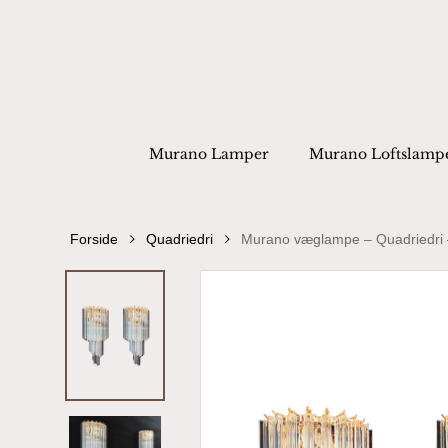
Skip
to
main
content
Products
search
Hit enter to
Murano Lamper
Murano Loftslamp
Forside
Quadriedri
Murano væglampe – Quadriedri 