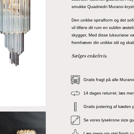
smukke Quadriedri Murano-kryst
Den unikke spiralform og det sofi
vil tilføre dit rum en sublim æsteti
skygger, Med disse luksuriøse væ
fremhæver din unikke stil og ska
Sælges enkeltvis.
Gratis fragt på alle Muran
14 dages returret, læs me
Gratis justering af kæden p
Se vores lysekrone size g
Læs mere om stel finish
he