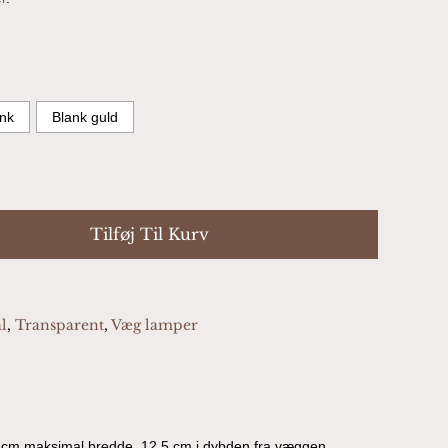
nk
Blank guld
Tilføj Til Kurv
l
,
Transparent
,
Væg lamper
 cm maksimal bredde, 12,5 cm i dybden fra væggen.