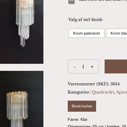
Valg af stel finish
Krom patineret
Krom bla
Varenummer (SKU):
3614
Kategorier:
Quadriedri
,
Spira
Beskrivelse
Farve: Klar
Dimensioner: 55 cm i højden, 25