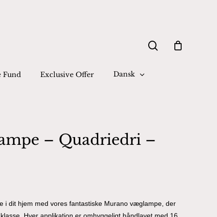
Close
search
Cart
Dansk
e Fund
Exclusive Offer
ampe – Quadriedri –
 i dit hjem med vores fantastiske Murano væglampe, der
øj klasse. Hver applikation er omhyggeligt håndlavet med 16