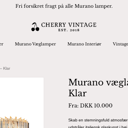
Fri forsikret fragt på alle Murano lamper.
Cart
 search or ESC to close
er
Murano Væglamper
Murano Interiør
Vintag
– Klar
Murano vægl
Klar
Fra:
DKK
10.000
Skab en stemningsfuld atmosfære
udstråler italiensk glaskunst i h