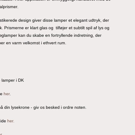
alprismer.
stikerede design giver disse lamper et elegant udtryk, der
k. Prismerne er klart glas og tilføjer et subtilt spil af lys og
glamper kan du skabe en fortryllende indretning, der
ber en varm velkomst i ethvert rum.
o lamper i DK
re
her
.
å din lysekrone - giv os besked i ordre noten.
uide
her.
r
.