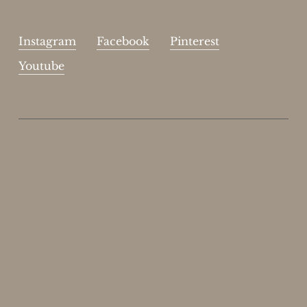
Instagram
Facebook
Pinterest
Youtube
Enjoy 15%
Skriv dig op til vores nyhedsbrev.
johnsmith@example.com
Send
Your