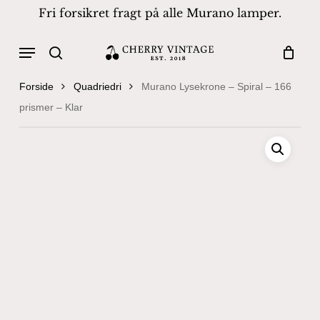
Skip
Fri forsikret fragt på alle Murano lamper.
to
Close
Cart
Cart
main
Menu
Products
content
search
search
Forside
Quadriedri
Murano Lysekrone – Spiral – 166
prismer – Klar