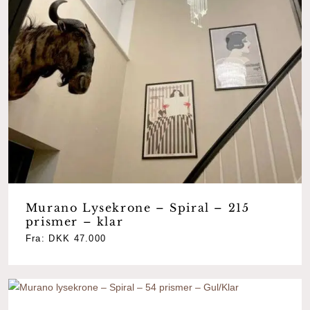
Murano Lysekrone – Spiral – 215
prismer – klar
Fra:
DKK
47.000
Ingen varer i kurven.
Go To Shop