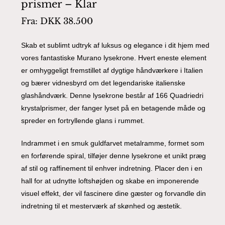
prismer – Klar
Fra:
DKK
38.500
Skab et sublimt udtryk af luksus og elegance i dit hjem med
vores fantastiske Murano lysekrone. Hvert eneste element
er omhyggeligt fremstillet af dygtige håndværkere i Italien
og bærer vidnesbyrd om det legendariske italienske
glashåndværk. Denne lysekrone består af 166 Quadriedri
krystalprismer, der fanger lyset på en betagende måde og
spreder en fortryllende glans i rummet.
Indrammet i en smuk guldfarvet metalramme, formet som
en forførende spiral, tilføjer denne lysekrone et unikt præg
af stil og raffinement til enhver indretning. Placer den i en
hall for at udnytte loftshøjden og skabe en imponerende
visuel effekt, der vil fascinere dine gæster og forvandle din
indretning til et mesterværk af skønhed og æstetik.