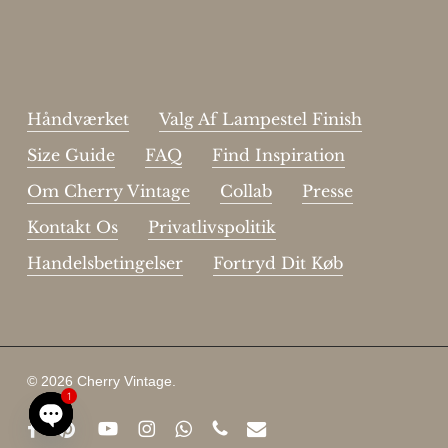
email
Jeg har læst og acceptere sidens
handelsbetingelser
.
Håndværket
Valg Af Lampestel Finish
Size Guide
FAQ
Find Inspiration
Om Cherry Vintage
Collab
Presse
Kontakt Os
Privatlivspolitik
Handelsbetingelser
Fortryd Dit Køb
Subtotal:
DKK
0
© 2026 Cherry Vintage.
1
Se Kurv
Kasse
facebook
pinterest
youtube
instagram
whatsapp
phone
email
Open